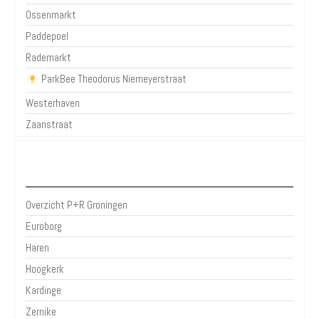
Ossenmarkt
Paddepoel
Rademarkt
ParkBee Theodorus Niemeyerstraat
Westerhaven
Zaanstraat
P+R Groningen
Overzicht P+R Groningen
Euroborg
Haren
Hoogkerk
Kardinge
Zernike