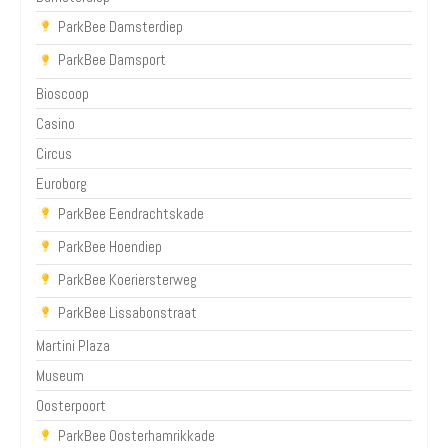
ParkBee Damsterdiep
ParkBee Damsport
Bioscoop
Casino
Circus
Euroborg
ParkBee Eendrachtskade
ParkBee Hoendiep
ParkBee Koeriersterweg
ParkBee Lissabonstraat
Martini Plaza
Museum
Oosterpoort
ParkBee Oosterhamrikkade