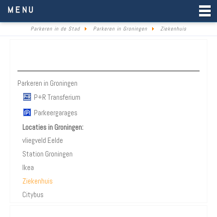
Parkeren in de Stad
MENU
Parkeren in de Stad
Parkeren in Groningen
Ziekenhuis
Parkeren Groningen
Parkeren in Groningen
P+R Transferium
Parkeergarages
Locaties in Groningen:
vliegveld Eelde
Station Groningen
Ikea
Ziekenhuis
Citybus