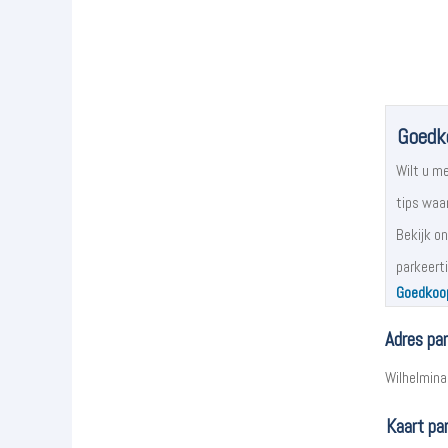
Goedko
Wilt u m
tips waa
Bekijk o
parkeerti
Goedkoop
Adres par
Wilhelmina
Kaart pa