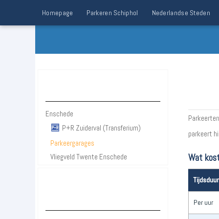
Homepage
Parkeren Schiphol
Nederlandse Steden
Parkeren Enschede
Enschede
Parkeerterr
P+R Zuiderval (Transferium)
parkeert h
Parkeergarages
Wat kost
Vliegveld Twente Enschede
Tijdsduur
Parkeergarages &
parkeerterreinen Enschede
Per uur