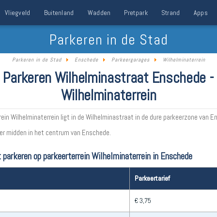
Vliegveld
Buitenland
Wadden
Pretpark
Strand
Apps
Parkeren in de Stad
Parkeren in de Stad
Enschede
Parkeergarages
Wilhelminaterrein
Parkeren Wilhelminastraat Enschede -
Wilhelminaterrein
ein Wilhelminaterrein ligt in de Wilhelminastraat in de dure parkeerzone van E
ier midden in het centrum van Enschede.
 parkeren op parkeerterrein Wilhelminaterrein in Enschede
Parkeertarief
€ 3,75