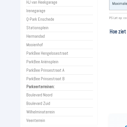
HJ van Heekgarage
Maximale
Irenegarage
PS Let op: co
Q-Park Enschede
Stationsplein
Hoe ziet 
Hermandad
Mooienhof
ParkBee Hengelosestraat
ParkBee Ariënsplein
ParkBee Prinsestraat A
ParkBee Prinsestraat B
Parkeerterreinen:
Boulevard Noord
Boulevard Zuid
Wilhelminaterrein
Veenterrein