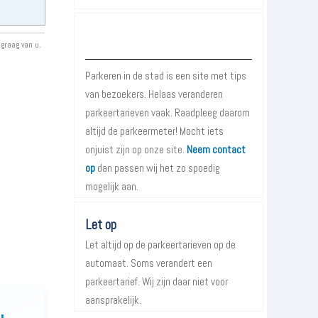
Over Parkeren in de Stad
 graag van u.
Parkeren in de stad is een site met tips
van bezoekers. Helaas veranderen
parkeertarieven vaak. Raadpleeg daarom
altijd de parkeermeter! Mocht iets
onjuist zijn op onze site.
Neem contact
op
dan passen wij het zo spoedig
mogelijk aan.
Let op
Let altijd op de parkeertarieven op de
automaat. Soms verandert een
parkeertarief. Wij zijn daar niet voor
aansprakelijk.