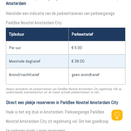
Amsterdam
Hieronder een indicatie van de parkeertarieven van parkeergarage
ParkBee Novotel Amsterdam City.
Tijdsduur
Parkeertarief
Per uur
€ 5.00
Maximale dagtarief
€ 38.00
Avond/nachttarief
geen avondtarief
Helaas veranderen de parkeertarieven van ParkBee Novotel Amsterdam City regelmatig. Klik op
onderstaande reserveerbutton om de meest actuele parkeertarieven te zien.
Direct een plekje reserveren in ParkBee Novotel Amsterdam City
Vaak is het erg druk in Amsterdam. Parkeergarage ParkBee
Novotel Amsterdam City zit regelmatig vol. Om hier goedkoop
te parkeren moet u even reserveren