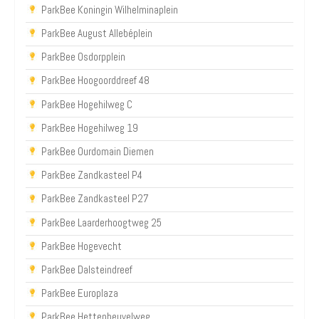
ParkBee Koningin Wilhelminaplein
ParkBee August Allebéplein
ParkBee Osdorpplein
ParkBee Hoogoorddreef 48
ParkBee Hogehilweg C
ParkBee Hogehilweg 19
ParkBee Ourdomain Diemen
ParkBee Zandkasteel P4
ParkBee Zandkasteel P27
ParkBee Laarderhoogtweg 25
ParkBee Hogevecht
ParkBee Dalsteindreef
ParkBee Europlaza
ParkBee Hettenheuvelweg