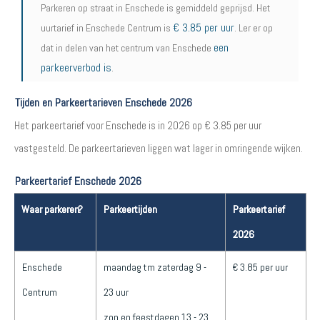
Parkeren op straat in Enschede is gemiddeld geprijsd. Het
€ 3.85 per uur
uurtarief in Enschede Centrum is
. Ler er op
een
dat in delen van het centrum van Enschede
parkeerverbod is
.
Tijden en Parkeertarieven Enschede 2026
Het parkeertarief voor Enschede is in 2026 op € 3.85 per uur
vastgesteld. De parkeertarieven liggen wat lager in omringende wijken.
Parkeertarief Enschede 2026
Waar parkeren?
Parkeertijden
Parkeertarief
2026
Enschede
maandag tm zaterdag 9 -
€ 3.85 per uur
Centrum
23 uur
zon en feestdagen 13 - 23