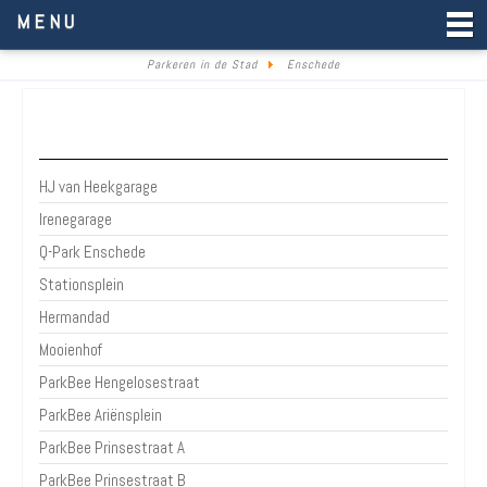
Parkeren in de Stad
MENU
Parkeren in de Stad
Enschede
Parkeergarages & parkeerterreinen Enschede
HJ van Heekgarage
Irenegarage
Q-Park Enschede
Stationsplein
Hermandad
Mooienhof
ParkBee Hengelosestraat
ParkBee Ariënsplein
ParkBee Prinsestraat A
ParkBee Prinsestraat B