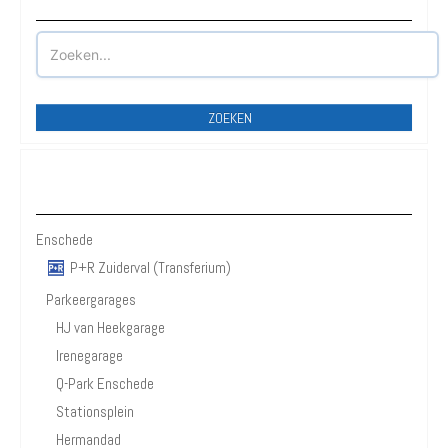
ZOEKEN
Enschede
Enschede
P+R Zuiderval (Transferium)
Parkeergarages
HJ van Heekgarage
Irenegarage
Q-Park Enschede
Stationsplein
Hermandad