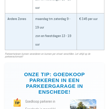
uur
Andere Zones
maandag tm zaterdag 9 -
€ 3.45 per uur
19 uur
zon en feestdagen 13 - 19
uur
Parkeertarieven kunnen veranderen en kunnen per straat verschillen. Let altijd op de
parkeerautomaat!
ONZE TIP: GOEDKOOP
PARKEREN IN EEN
PARKEERGARAGE IN
ENSCHEDE!
Goedkoop parkeren in